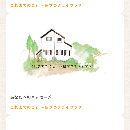
これまでのこと ～旧ブログライブラリ
川西能勢口から車で25分。
徳林寺さんの道路向かいになり、
側道沿いの看板が目印になります。
Google Maps
で見る
妊婦健康診査助成券をお使いいただけます。
見学も承っております。お気軽にお問い合わせください。
フォームからお問い合わせはこちら
お問い合わせフォーム
お電話からお問い合わせはこちら
090-6669-7779
あなたへのメッセージ
これまでのこと ～旧ブログライブラリ