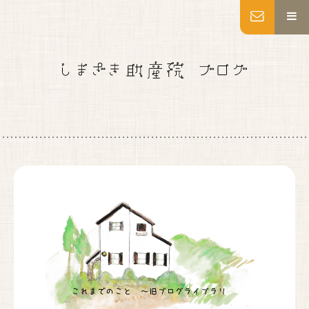
MENU
トップページ
妊婦健診
出産
産後ケア
乳房ケア
私たちについて
施設紹介
いのちの教育・助産師教育
よくあるご質問
アクセス
お知らせ
ブログ
Instagram