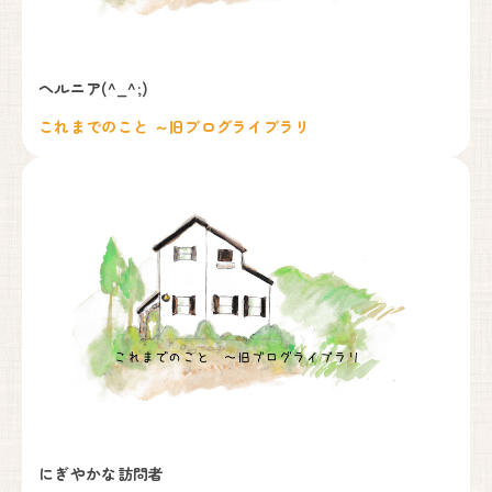
妊婦健診・産後ケア・乳房ケア（完全予約制）
ヘルニア(^_^;)
これまでのこと ～旧ブログライブラリ
月
火
水
木
金
土
日
9:00〜17:00
●
●
●
●
●
●
▲
出産は24時間365日体制で対応しております。
しまざき助産院
072-741-9625
代表.
090-6669-7779
予約.
Instagram
〒666-0101
川西市黒川字寺垣内232
にぎやかな訪問者