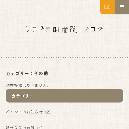
MENU
トップページ
妊婦健診
出産
産後ケア
乳房ケア
私たちについて
カテゴリー：その他
施設紹介
いのちの教育・助産師教育
現在投稿はありません。
よくあるご質問
カテゴリー
アクセス
お知らせ
イベントのお知らせ
（2）
ブログ
Instagram
明代先生のお話
（4）