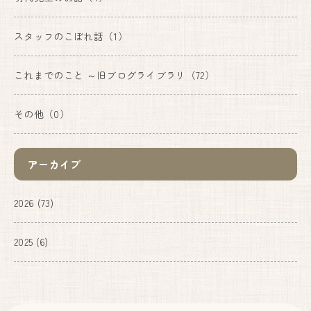
スタッフのこぼれ話
（1）
妊婦健診・産後ケア・乳房ケア（完全予約制）
これまでのこと ～旧ブログライブラリ
（72）
月
火
水
木
金
土
日
9:00〜17:00
●
●
●
●
●
●
▲
その他
（0）
出産は24時間365日体制で対応しております。
アーカイブ
しまざき助産院
2026
(73)
072-741-9625
代表.
090-6669-7779
予約.
2025
(6)
Instagram
〒666-0101
川西市黒川字寺垣内232