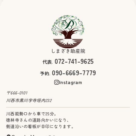
川西能勢口から車で25分。
徳林寺さんの道路向かいになり、
側道沿いの看板が目印になります。
Google Maps
で見る
妊婦健康診査助成券をお使いいただけます。
しまざき助産院
見学も承っております。お気軽にお問い合わせください。
072-741-9625
代表.
フォームからお問い合わせはこちら
090-6669-7779
お問い合わせフォーム
予約.
Instagram
お電話からお問い合わせはこちら
090-6669-7779
〒666-0101
川西市黒川字寺垣内232
川西能勢口から車で25分。
徳林寺さんの道路向かいになり、
側道沿いの看板が目印になります。