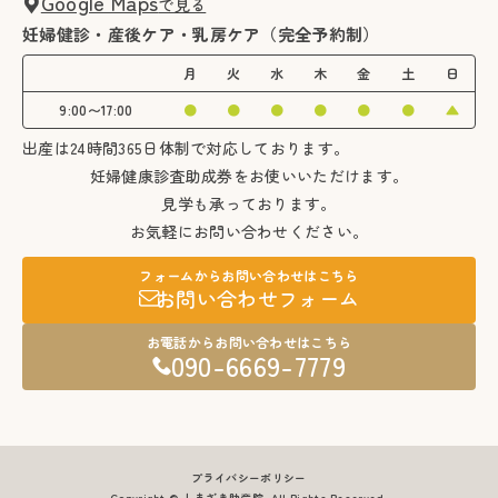
Google Maps
で見る
妊婦健診・産後ケア・乳房ケア（完全予約制）
月
火
水
木
金
土
日
9:00〜17:00
●
●
●
●
●
●
▲
出産は24時間365日体制で対応しております。
妊婦健康診査助成券をお使いいただけます。
見学も承っております。
お気軽にお問い合わせください。
フォームからお問い合わせはこちら
お問い合わせフォーム
お電話からお問い合わせはこちら
090-6669-7779
プライバシーポリシー
Copyright © しまざき助産院. All Rights Reserved.