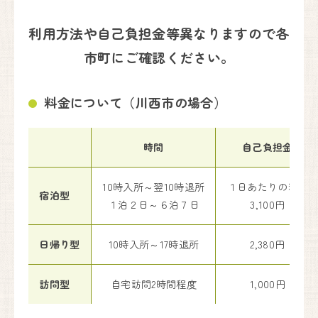
川西能勢口から車で25分。
徳林寺さんの道路向かいになり、
利用方法や自己負担金等異なりますので各
側道沿いの看板が目印になります。
市町にご確認ください。
Google Maps
で見る
料金について（川西市の場合）
妊婦健康診査助成券をお使いいただけます。
見学も承っております。お気軽にお問い合わせください。
時間
自己負担金
フォームからお問い合わせはこちら
お問い合わせフォーム
10時入所～翌10時退所
１日あたりの料金
宿泊型
お電話からお問い合わせはこちら
１泊２日～６泊７日
3,100円
090-6669-7779
日帰り型
10時入所～17時退所
2,380円
訪問型
自宅訪問2時間程度
1,000円