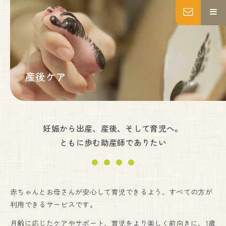
MENU
トップページ
妊婦健診
産後ケア
出産
産後ケア
乳房ケア
私たちについて
妊娠から出産、産後、そして育児へ。
施設紹介
ともに歩む助産師でありたい
いのちの教育・助産師教育
よくあるご質問
アクセス
お知らせ
赤ちゃんとお母さんが安心して育児できるよう、すべての方が
利用できるサービスです。
ブログ
Instagram
月齢に応じたケアやサポート、育児をより楽しく前向きに、1歳