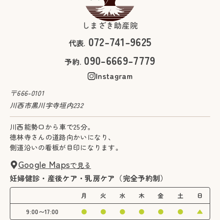
しまざき助産院
072-741-9625
代表.
090-6669-7779
予約.
Instagram
〒666-0101
川西市黒川字寺垣内232
川西能勢口から車で25分。
徳林寺さんの道路向かいになり、
側道沿いの看板が目印になります。
Google Maps
で見る
妊婦健診・産後ケア・乳房ケア（完全予約制）
月
火
水
木
金
土
日
9:00〜17:00
●
●
●
●
●
●
▲