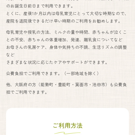
のお誕生日前日まで利用できます。
とくに、産後1か月以内は母乳育児にとって大切な時期なので、
産院を退院後できるだけ早い時期のご利用をお勧めします。
妊婦健診・産後ケア・乳房ケア（完全予約制）
母乳育児や授乳の方法、ミルクの量や時間、赤ちゃんが泣くこ
月
火
水
木
金
土
日
との不安、赤ちゃんの体重増加、発達、離乳食についてなど
9:00〜17:00
●
●
●
●
●
●
▲
お母さんの乳房ケア、身体や気持ちの不調、生活リズムの調整
など
出産は24時間365日体制で対応しております。
さまざまな状況に応じたケアやサポートができます。
公費負担でご利用できます。（一部地域を除く）
しまざき助産院
他、大阪府の方（能勢町・豊能町・箕面市・池田市）も公費負
担でご利用できます。
072-741-9625
代表.
090-6669-7779
予約.
Instagram
〒666-0101
ご利用方法
川西市黒川字寺垣内232