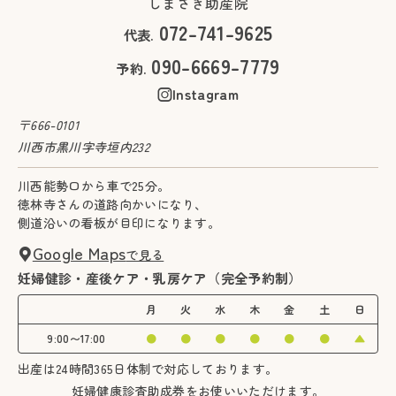
しまざき助産院
川西能勢口から車で25分。
072-741-9625
代表.
徳林寺さんの道路向かいになり、
側道沿いの看板が目印になります。
090-6669-7779
予約.
Google Maps
で見る
Instagram
〒666-0101
妊婦健康診査助成券をお使いいただけます。
川西市黒川字寺垣内232
見学も承っております。お気軽にお問い合わせください。
川西能勢口から車で25分。
フォームからお問い合わせはこちら
徳林寺さんの道路向かいになり、
お問い合わせフォーム
側道沿いの看板が目印になります。
お電話からお問い合わせはこちら
Google Maps
で見る
090-6669-7779
妊婦健診・産後ケア・乳房ケア（完全予約制）
月
火
水
木
金
土
日
9:00〜17:00
●
●
●
●
●
●
▲
出産は24時間365日体制で対応しております。
妊婦健康診査助成券をお使いいただけます。