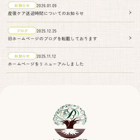
2026.01.09
お知らせ
産後ケア送迎時間についてのお知らせ
妊婦健診・産後ケア・乳房ケア（完全予約制）
2025.12.25
ブログ
月
火
水
木
金
土
日
旧ホームページのブログを転載しております
9:00〜17:00
●
●
●
●
●
●
▲
2025.11.12
お知らせ
出産は24時間365日体制で対応しております。
ホームページをリニューアルしました
しまざき助産院
072-741-9625
代表.
090-6669-7779
予約.
Instagram
〒666-0101
川西市黒川字寺垣内232