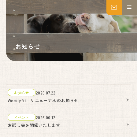
MENU
トップページ
妊婦健診
お知らせ
出産
産後ケア
乳房ケア
私たちについて
施設紹介
いのちの教育・助産師教育
2026.07.22
お知らせ
よくあるご質問
Weeklyfit リニューアルのお知らせ
アクセス
お知らせ
2026.06.12
イベント
お話し会を開催いたします
ブログ
Instagram