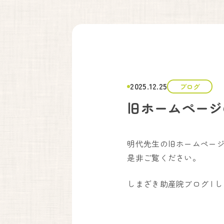
090-6669-7779
予約.
Instagram
〒666-0101
川西市黒川字寺垣内232
川西能勢口から車で25分。
2025.12.25
ブログ
徳林寺さんの道路向かいになり、
旧ホームページ
側道沿いの看板が目印になります。
Google Maps
で見る
明代先生の旧ホームページ
是非ご覧ください。
しまざき助産院ブログ | 