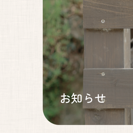
妊婦健診・産後ケア・乳房ケア（完全予約制
月
火
9:00〜17:00
●
●
出産は24時間365日体制で対応しております。
お知らせ
妊婦健康診
しまざき助産院
見学も承っ
072-741-9625
代表.