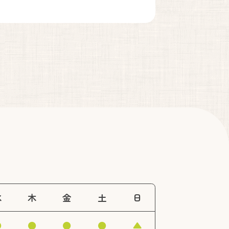
）
水
木
金
土
日
●
●
●
●
▲