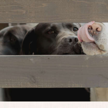
）
水
木
金
土
日
●
●
●
●
▲
査助成券をお使いいただけます。
ております。お気軽にお問い合わせください。
フォームからお問い合わせはこちら