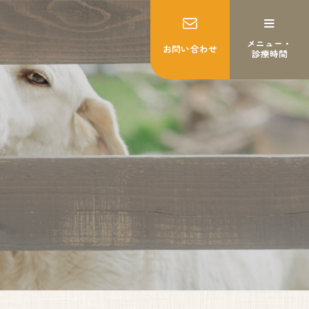
メニュー・
お問い合わせ
診療時間
MENU
トップページ
妊婦健診
出産
産後ケア
乳房ケア
私たちについて
施設紹介
いのちの教育・助産師教育
よくあるご質問