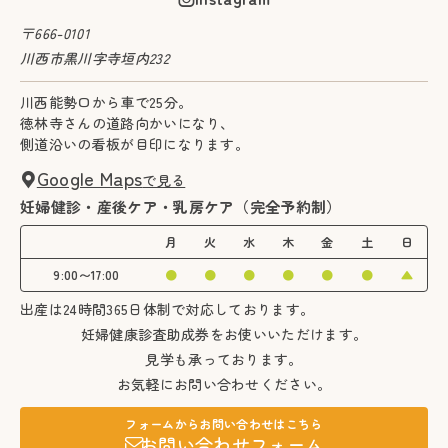
〒666-0101
川西市黒川字寺垣内232
川西能勢口から車で25分。
徳林寺さんの道路向かいになり、
側道沿いの看板が目印になります。
Google Maps
で見る
妊婦健診・産後ケア・乳房ケア（完全予約制）
月
火
水
木
金
土
日
9:00〜17:00
●
●
●
●
●
●
▲
出産は24時間365日体制で対応しております。
妊婦健康診査助成券をお使いいただけます。
見学も承っております。
お気軽にお問い合わせください。
フォームからお問い合わせはこちら
お問い合わせフォーム