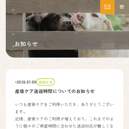
MENU
トップページ
妊婦健診
お知らせ
出産
産後ケア
乳房ケア
私たちについて
施設紹介
2026.01.09
お知らせ
いのちの教育・助産師教育
産後ケア送迎時間についてのお知らせ
よくあるご質問
アクセス
いつも産後ケアをご利用いただき、ありがとうござい
お知らせ
ます。
近頃、産後ケアのご利用が増えており、これまでのよ
ブログ
Instagram
うに個々のご希望時間に合わせた送迎対応が難しくな