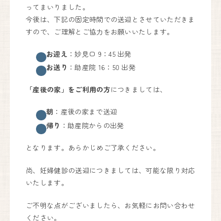
ってまいりました。
今後は、下記の固定時間での送迎とさせていただきま
すので、ご理解とご協力をお願いいたします。
妊婦健診・産後ケア・乳房ケア（完全予約制）
お迎え
：妙見口 9：45 出発
月
火
水
木
金
土
日
お送り
：助産院 16：50 出発
9:00〜17:00
●
●
●
●
●
●
▲
「産後の家」をご利用の方
につきましては、
出産は24時間365日体制で対応しております。
朝
：産後の家まで送迎
帰り
：助産院からの出発
しまざき助産院
となります。あらかじめご了承ください。
072-741-9625
代表.
090-6669-7779
尚、妊婦健診の送迎につきましては、可能な限り対応
予約.
Instagram
いたします。
〒666-0101
ご不明な点がございましたら、お気軽にお問い合わせ
川西市黒川字寺垣内232
ください。