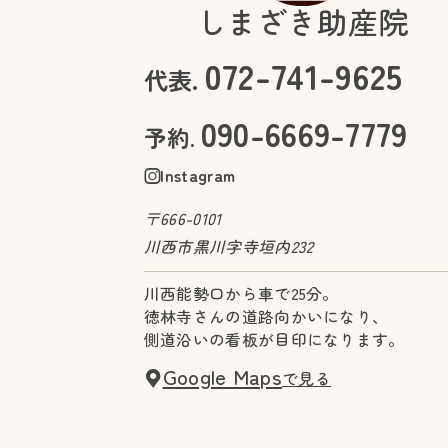
しまざき助産院
072-741-9625
代表.
090-6669-7779
予約.
Instagram
〒666-0101
川西市黒川字寺垣内232
川西能勢口から車で25分。
徳林寺さんの道路向かいになり、
側道沿いの看板が目印になります。
Google Maps
で見る