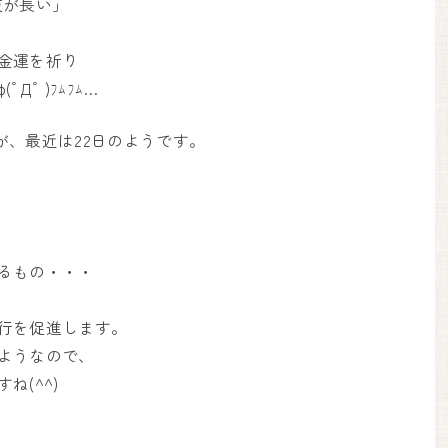
夜が長い」
金運を祈り
ﾟ )ﾌﾑﾌﾑ…
すが、最近は22日のようです。
るもの・・・
行を促進します。
ようなので、
(^^)