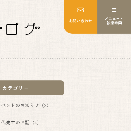
メニュー・
お問い合わせ
診療時間
MENU
トップページ
妊婦健診
出産
産後ケア
カテゴリー
乳房ケア
私たちについて
イベントのお知らせ
（2）
施設紹介
いのちの教育・助産師教育
明代先生のお話
（4）
よくあるご質問