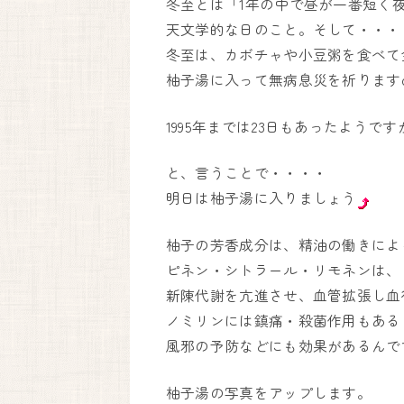
冬至とは「1年の中で昼が一番短く
天文学的な日のこと。そして・・・
冬至は、カボチャや小豆粥を食べて
柚子湯に入って無病息災を祈りますφ(ﾟД
1995年までは23日もあったようで
と、言うことで・・・・
明日は柚子湯に入りましょう
柚子の芳香成分は、精油の働きによ
ピネン・シトラール・リモネンは、
新陳代謝を亢進させ、血管拡張し血
ノミリンには鎮痛・殺菌作用もある
風邪の予防などにも効果があるんですね
柚子湯の写真をアップします。