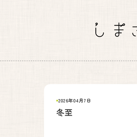
妊婦健診・産後ケア・乳房ケア（完全予約制
月
火
9:00〜17:00
●
●
出産は24時間365日体制で対応しております。
2026年04月7日
妊婦健康診
しまざき助産院
冬至
見学も承っ
072-741-9625
代表.