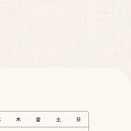
）
水
木
金
土
日