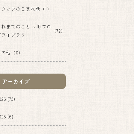
アクセス
スタッフのこぼれ話
（1）
お知らせ
これまでのこと ～旧ブロ
（72）
ブログ
Instagram
グライブラリ
その他
（0）
アーカイブ
026
(73)
025
(6)