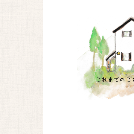
090-6669-7779
予約.
Instagram
〒666-0101
川西市黒川字寺垣内232
川西能勢口から車で25分。
徳林寺さんの道路向かいになり、
側道沿いの看板が目印になります。
Google Maps
で見る