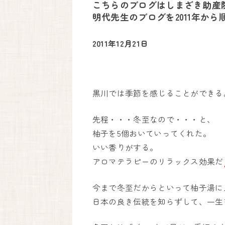
こちらのブログはしまざき助産
明代先生のブログを2011年か
2011年12月21日
黒川では季節を感じることができる
先程・・・冬至なので・・・と、
柚子を5個おいていってくれた。
いい香りがする。
アロマテラピーのリラックス効果だ
今まで冬至だからといって柚子湯に
日本の良き伝統を知らずして、一生