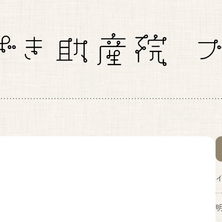
）
水
木
金
土
日
●
●
●
●
▲
査助成券をお使いいただけます。
ております。お気軽にお問い合わせください。
フォームからお問い合わせはこちら