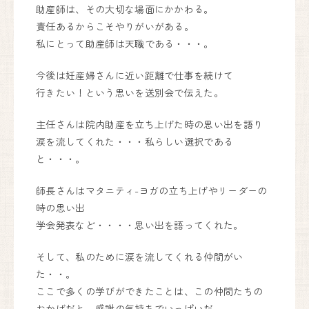
助産師は、その大切な場面にかかわる。
川西能勢口から車で25分。
責任あるからこそやりがいがある。
徳林寺さんの道路向かいになり、
私にとって助産師は天職である・・・。
側道沿いの看板が目印になります。
Google Maps
で見る
今後は妊産婦さんに近い距離で仕事を続けて
行きたい！という思いを送別会で伝えた。
妊婦健康診査助成券をお使いいただけます。
見学も承っております。お気軽にお問い合わせください。
主任さんは院内助産を立ち上げた時の思い出を語り
涙を流してくれた・・・私らしい選択である
フォームからお問い合わせはこちら
と・・・。
お問い合わせフォーム
師長さんはマタニティ-ヨガの立ち上げやリーダーの
お電話からお問い合わせはこちら
090-6669-7779
時の思い出
学会発表など・・・・思い出を語ってくれた。
そして、私のために涙を流してくれる仲間がい
た・・。
ここで多くの学びができたことは、この仲間たちの
おかげだと、感謝の気持ちでいっぱいだ。