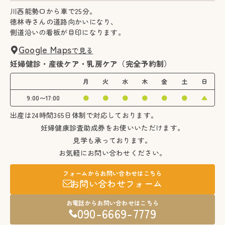
川西能勢口から車で25分。
徳林寺さんの道路向かいになり、
側道沿いの看板が目印になります。
Google Maps
で見る
妊婦健診・産後ケア・乳房ケア（完全予約制）
月
火
水
木
金
土
日
9:00〜17:00
●
●
●
●
●
●
▲
出産は24時間365日体制で対応しております。
妊婦健康診査助成券をお使いいただけます。
見学も承っております。
お気軽にお問い合わせください。
フォームからお問い合わせはこちら
お問い合わせフォーム
お電話からお問い合わせはこちら
090-6669-7779