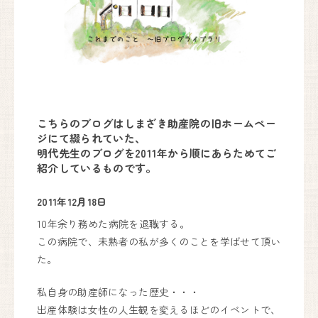
妊婦健診・産後ケア・乳房ケア（完全予約制）
月
火
水
木
金
土
日
9:00〜17:00
●
●
●
●
●
●
▲
こちらのブログはしまざき助産院の旧ホームペー
出産は24時間365日体制で対応しております。
ジにて綴られていた、
明代先生のブログを2011年から順にあらためてご
紹介しているものです。
しまざき助産院
2011年12月18日
072-741-9625
10年余り務めた病院を退職する。
代表.
この病院で、未熟者の私が多くのことを学ばせて頂い
090-6669-7779
予約.
Instagram
た。
〒666-0101
私自身の助産師になった歴史・・・
川西市黒川字寺垣内232
出産体験は女性の人生観を変えるほどのイベントで、