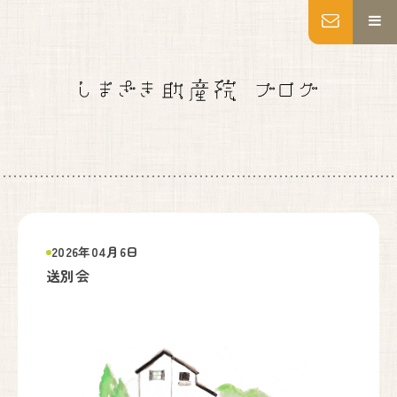
MENU
トップページ
妊婦健診
出産
産後ケア
乳房ケア
私たちについて
施設紹介
2026年04月6日
いのちの教育・助産師教育
送別会
よくあるご質問
アクセス
お知らせ
ブログ
Instagram