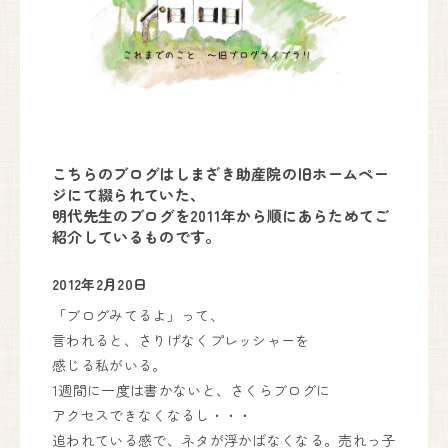
妊婦健診・産後ケア・乳房ケア（完全予約制）
月
火
水
木
金
土
日
9:00〜17:00
●
●
●
●
●
●
▲
こちらのブログはしまざき助産院の旧ホームペー
出産は24時間365日体制で対応しております。
ジにて綴られていた、
明代先生のブログを2011年から順にあらためてご
紹介しているものです。
しまざき助産院
2012年2月20日
072-741-9625
「ブログみてるよ」って、
代表.
言われると、さりげなくプレッシャーを
090-6669-7779
予約.
Instagram
感じる私がいる。
1週間に一度は書かないと、さくらブログに
〒666-0101
アクセスできなくなるし・・・
川西市黒川字寺垣内232
追われている感で、ネタが浮かばなくなる。
売れっ子