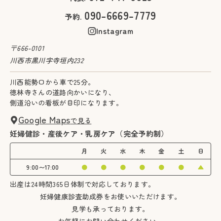
090-6669-7779
予約.
Instagram
〒666-0101
川西市黒川字寺垣内232
川西能勢口から車で25分。
徳林寺さんの道路向かいになり、
側道沿いの看板が目印になります。
Google Maps
で見る
妊婦健診・産後ケア・乳房ケア（完全予約制）
月
火
水
木
金
土
日
9:00〜17:00
●
●
●
●
●
●
▲
出産は24時間365日体制で対応しております。
妊婦健康診査助成券をお使いいただけます。
見学も承っております。