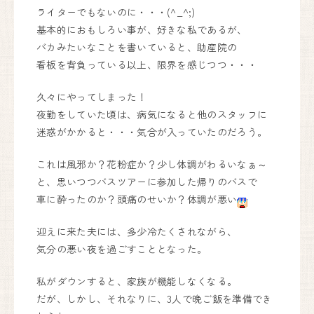
ライターでもないのに・・・(^_^;)
川西能勢口から車で25分。
基本的におもしろい事が、好きな私であるが、
徳林寺さんの道路向かいになり、
側道沿いの看板が目印になります。
バカみたいなことを書いていると、助産院の
看板を背負っている以上、限界を感じつつ・・・
Google Maps
で見る
久々にやってしまった！
妊婦健康診査助成券をお使いいただけます。
夜勤をしていた頃は、病気になると他のスタッフに
見学も承っております。お気軽にお問い合わせください。
迷惑がかかると・・・気合が入っていたのだろう。
フォームからお問い合わせはこちら
これは風邪か？花粉症か？少し体調がわるいなぁ～
お問い合わせフォーム
と、思いつつバスツアーに参加した帰りのバスで
お電話からお問い合わせはこちら
車に酔ったのか？頭痛のせいか？体調が悪い
090-6669-7779
迎えに来た夫には、多少冷たくされながら、
気分の悪い夜を過ごすこととなった。
私がダウンすると、家族が機能しなくなる。
だが、しかし、それなりに、3人で晩ご飯を準備でき