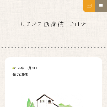
MENU
トップページ
妊婦健診
出産
産後ケア
乳房ケア
私たちについて
施設紹介
2026年06月9日
いのちの教育・助産師教育
体力増進
よくあるご質問
アクセス
お知らせ
ブログ
Instagram