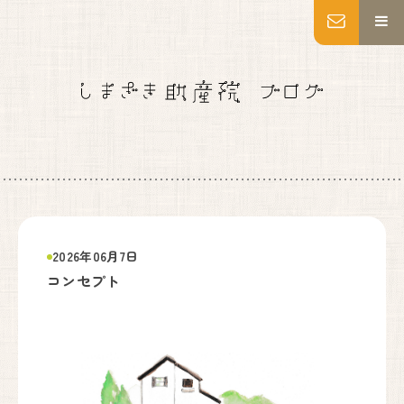
MENU
トップページ
妊婦健診
出産
産後ケア
乳房ケア
私たちについて
施設紹介
2026年06月7日
いのちの教育・助産師教育
コンセプト
よくあるご質問
アクセス
お知らせ
ブログ
Instagram