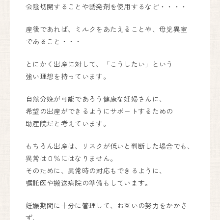
会陰切開することや誘発剤を使用するなど・・・・
川西能勢口から車で25分。
徳林寺さんの道路向かいになり、
産後であれば、ミルクをあたえることや、母児異室
側道沿いの看板が目印になります。
であること・・・
Google Maps
で見る
とにかく出産に対して、「こうしたい」という
妊婦健康診査助成券をお使いいただけます。
強い理想を持っています。
見学も承っております。お気軽にお問い合わせください。
自然分娩が可能であろう健康な妊婦さんに、
フォームからお問い合わせはこちら
希望の出産ができるようにサポートするための
お問い合わせフォーム
助産院だと考えています。
お電話からお問い合わせはこちら
090-6669-7779
もちろん出産は、リスクが低いと判断した場合でも、
異常は０％にはなりません。
そのために、異常時の対応もできるように、
嘱託医や搬送病院の準備もしています。
妊娠期間に十分に管理して、お互いの努力をかかさ
ず、