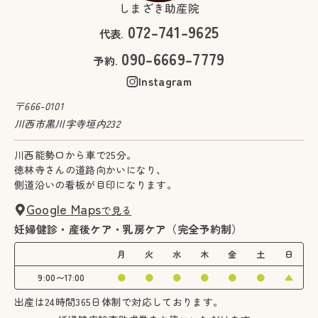
しまざき助産院
072-741-9625
代表.
090-6669-7779
予約.
Instagram
〒666-0101
川西市黒川字寺垣内232
川西能勢口から車で25分。
徳林寺さんの道路向かいになり、
側道沿いの看板が目印になります。
Google Maps
で見る
妊婦健診・産後ケア・乳房ケア（完全予約制）
月
火
水
木
金
土
日
9:00〜17:00
●
●
●
●
●
●
▲
出産は24時間365日体制で対応しております。