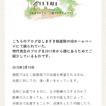
妊婦健診・産後ケア・乳房ケア（完全予約制）
月
火
水
木
金
土
日
9:00〜17:00
●
●
●
●
●
●
▲
こちらのブログはしまざき助産院の旧ホームペー
出産は24時間365日体制で対応しております。
ジにて綴られていた、
明代先生のブログを2011年から順にあらためてご
紹介しているものです。
しまざき助産院
2012年2月10日
072-741-9625
病院ではなく助産院での出産を希望される方は、
代表.
出産に対しての、強い思いをもっています。
090-6669-7779
予約.
Instagram
自然にお産できるのに、なぜ医療介入するのか？
〒666-0101
医療介入と言っても、その方の捉え方によって、
川西市黒川字寺垣内232
分娩台で出産することや、点滴をしたり内服したり、