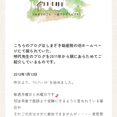
妊婦健診・産後ケア・乳房ケア（完全予約制）
月
火
水
木
金
土
日
9:00〜17:00
●
●
●
●
●
●
▲
こちらのブログはしまざき助産院の旧ホームペー
出産は24時間365日体制で対応しております。
ジにて綴られていた、
明代先生のブログを2011年から順にあらためてご
紹介しているものです。
しまざき助産院
2012年1月13日
072-741-9625
昨日より、ﾏﾀﾆﾃｨｰﾖｶﾞを始めました。
代表.
090-6669-7779
予約.
毎週月曜日と木曜日です
Instagram
切迫早産で医師より安静にするように言われている場
〒666-0101
合や
川西市黒川字寺垣内232
さかごの方はヨガに参加できませんが・・・・老若男