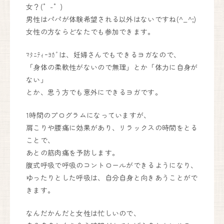
女？(゜-゜)
川西能勢口から車で25分。
男性はパパが体験希望される以外はないですね(^_^;)
徳林寺さんの道路向かいになり、
女性の方ならどなたでも参加できます。
側道沿いの看板が目印になります。
Google Maps
で見る
ﾏﾀﾆﾃｨｰﾖｶﾞは、妊婦さんでもできるヨガなので、
「身体の柔軟性がないので無理」とか「体力に自身が
妊婦健康診査助成券をお使いいただけます。
ない」
見学も承っております。お気軽にお問い合わせください。
とか、思う方でも意外にできるヨガです。
フォームからお問い合わせはこちら
1時間のプログラムになっていますが、
お問い合わせフォーム
肩こりや腰痛に効果があり、リラックスの時間をとる
ことで、
お電話からお問い合わせはこちら
090-6669-7779
あとの筋肉痛を予防します。
腹式呼吸で呼吸のコントロールができるようになり、
ゆったりとした呼吸は、自分自身と向きあうことがで
きます。
なんだかんだと女性は忙しいので、