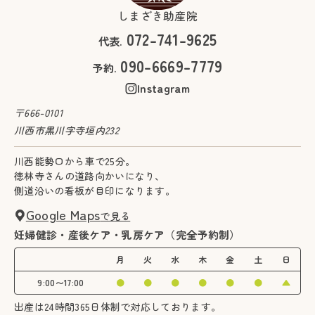
しまざき助産院
072-741-9625
代表.
090-6669-7779
予約.
Instagram
〒666-0101
川西市黒川字寺垣内232
川西能勢口から車で25分。
徳林寺さんの道路向かいになり、
側道沿いの看板が目印になります。
Google Maps
で見る
妊婦健診・産後ケア・乳房ケア（完全予約制）
月
火
水
木
金
土
日
9:00〜17:00
●
●
●
●
●
●
▲
出産は24時間365日体制で対応しております。