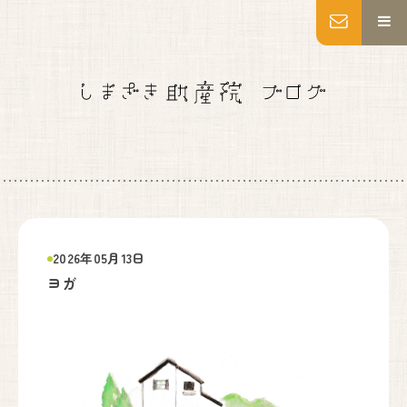
MENU
トップページ
妊婦健診
出産
産後ケア
乳房ケア
私たちについて
施設紹介
2026年05月13日
いのちの教育・助産師教育
ヨガ
よくあるご質問
アクセス
お知らせ
ブログ
Instagram