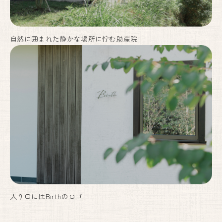
川西能勢口から車で25分。
徳林寺さんの道路向かいになり、
側道沿いの看板が目印になります。
自然に囲まれた静かな場所に佇む助産院
Google Maps
で見る
妊婦健康診査助成券をお使いいただけます。
見学も承っております。お気軽にお問い合わせください。
フォームからお問い合わせはこちら
お問い合わせフォーム
お電話からお問い合わせはこちら
090-6669-7779
入り口にはBirthのロゴ