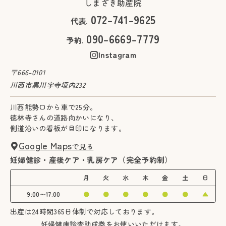
しまざき助産院
072-741-9625
代表.
090-6669-7779
予約.
Instagram
〒666-0101
川西市黒川字寺垣内232
川西能勢口から車で25分。
徳林寺さんの道路向かいになり、
側道沿いの看板が目印になります。
Google Maps
で見る
妊婦健診・産後ケア・乳房ケア（完全予約制）
月
火
水
木
金
土
日
9:00〜17:00
●
●
●
●
●
●
▲
出産は24時間365日体制で対応しております。
妊婦健康診査助成券をお使いいただけます。