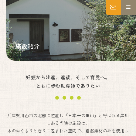
MENU
トップページ
妊婦健診
施設紹介
出産
産後ケア
乳房ケア
私たちについて
妊娠から出産、産後、そして育児へ。
施設紹介
ともに歩む助産師でありたい
いのちの教育・助産師教育
よくあるご質問
アクセス
お知らせ
兵庫県川西市の北部に位置し「日本一の里山」と呼ばれる黒川
にある当院の施設は、
ブログ
Instagram
木のぬくもりと香りに包まれた空間で、自然素材のみを使用し