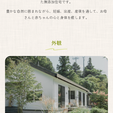
た無添加住宅です。
豊かな自然に囲まれながら、妊娠、出産、産後を通して、お母
さんと赤ちゃんの心と身体を癒します。
妊婦健診・産後ケア・乳房ケア（完全予約制）
月
火
水
木
金
土
日
9:00〜17:00
●
●
●
●
●
●
▲
外観
出産は24時間365日体制で対応しております。
しまざき助産院
072-741-9625
代表.
090-6669-7779
予約.
Instagram
〒666-0101
川西市黒川字寺垣内232