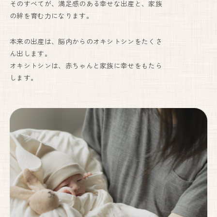
そのすべてが、満足感のある幸せな出産と、家族
の絆を育む力になります。
妊婦健診・産後ケア・乳房ケア（完全予約制）
本来の出産は、脳内からのオキシトシンをたくさ
ん出します。
月
火
水
木
金
土
日
オキシトシンは、赤ちゃんと家族に幸せをもたら
9:00〜17:00
●
●
●
●
●
●
▲
します。
出産は24時間365日体制で対応しております。
しまざき助産院
072-741-9625
代表.
090-6669-7779
予約.
Instagram
〒666-0101
川西市黒川字寺垣内232