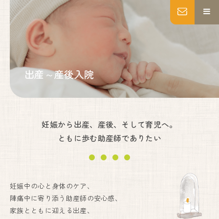
MENU
トップページ
妊婦健診
出産～産後入院
出産
産後ケア
乳房ケア
私たちについて
妊娠から出産、産後、そして育児へ。
施設紹介
ともに歩む助産師でありたい
いのちの教育・助産師教育
よくあるご質問
アクセス
お知らせ
妊娠中の心と身体のケア、
陣痛中に寄り添う助産師の安心感、
ブログ
Instagram
家族とともに迎える出産、