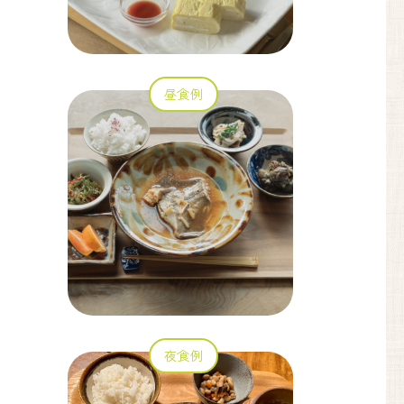
昼食例
夜食例