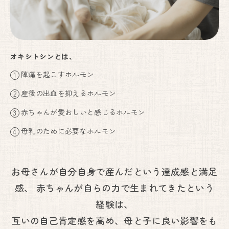
川西能勢口から車で25分。
徳林寺さんの道路向かいになり、
側道沿いの看板が目印になります。
Google Maps
で見る
オキシトシンとは、
陣痛を起こすホルモン
妊婦健康診査助成券をお使いいただけます。
見学も承っております。お気軽にお問い合わせください。
産後の出血を抑えるホルモン
赤ちゃんが愛おしいと感じるホルモン
フォームからお問い合わせはこちら
お問い合わせフォーム
母乳のために必要なホルモン
お電話からお問い合わせはこちら
090-6669-7779
お母さんが自分自身で産んだという達成感と満足
感、
赤ちゃんが自らの力で生まれてきたという
経験は、
互いの自己肯定感を高め、母と子に良い影響をも