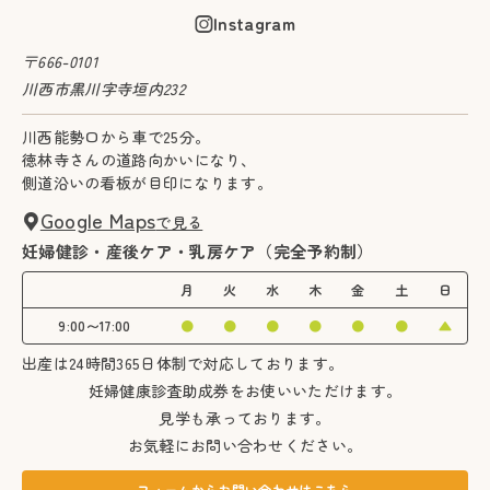
Instagram
〒666-0101
川西市黒川字寺垣内232
川西能勢口から車で25分。
徳林寺さんの道路向かいになり、
側道沿いの看板が目印になります。
Google Maps
で見る
妊婦健診・産後ケア・乳房ケア（完全予約制）
月
火
水
木
金
土
日
9:00〜17:00
●
●
●
●
●
●
▲
出産は24時間365日体制で対応しております。
妊婦健康診査助成券をお使いいただけます。
見学も承っております。
お気軽にお問い合わせください。
フォームからお問い合わせはこちら